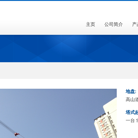
主页
公司简介
产
地盘:
高山
塔式起
一台 S