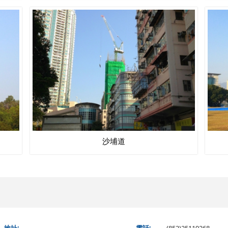
沙埔道
地址:
電話:
(852)25119268