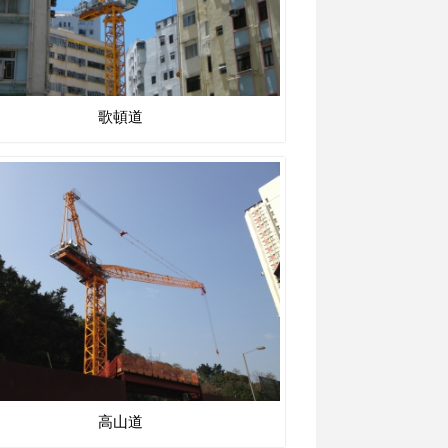
歌頓道
高山道