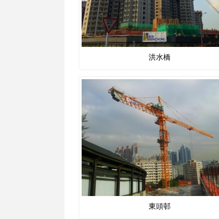
洪水橋
東頭邨